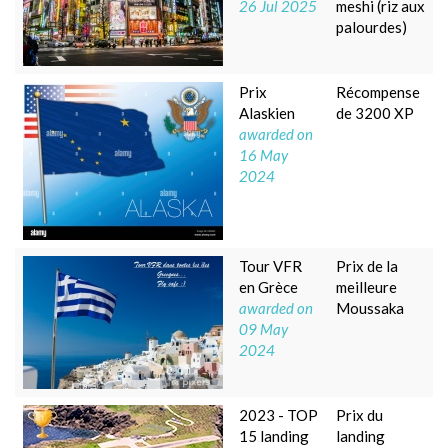
26 Jul 2025
meshi (riz aux
palourdes)
Prix
Récompense
Alaskien
de 3200 XP
awarded on
16 May
2024
Tour VFR
Prix de la
en Grèce
meilleure
awarded on
Moussaka
09 May
2024
2023 - TOP
Prix du
15 landing
landing