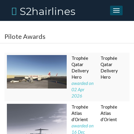
S2hairlines
Toggle
navigati
Pilote Awards
Trophée
Trophée
Qatar
Qatar
Delivery
Delivery
Hero
Hero
awarded on
02 Apr
2026
Trophée
Trophée
Atlas
Atlas
d’Orient
d’Orient
awarded on
16 Dec