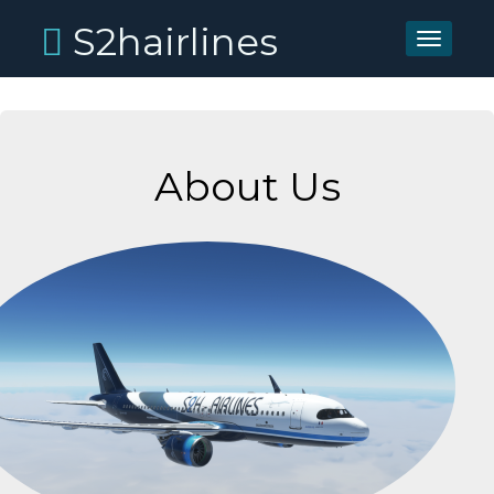
S2hairlines
Toggle
navigati
About Us